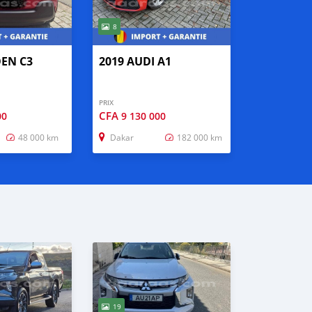
8
OEN C3
2019 AUDI A1
PRIX
CFA
00
9 130 000
48 000 km
Dakar
182 000 km
19