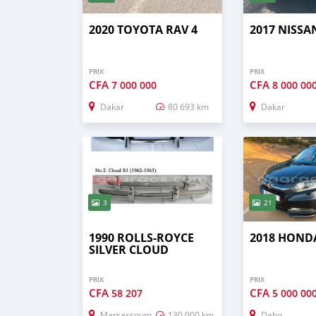
2020 TOYOTA RAV 4
2017 NISS
PRIX
PRIX
CFA
CFA
7 000 000
8 000 00
Dakar
80 693 km
Dakar
3
21
1990 ROLLS-ROYCE
2018 HOND
SILVER CLOUD
PRIX
PRIX
CFA
CFA
58 207
5 000 00
Marsassoum
130 000 km
Dabo