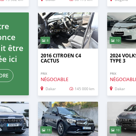
tre
once
8
10
it être
2016 CITROEN C4
2024 VOL
e ici
CACTUS
TYPE 3
PRIX
PRIX
DRE
NÉGOCIABLE
NÉGOCIABL
Dakar
145 000 km
Dakar
19
10