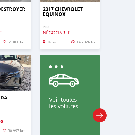
DESTROYER
2017 CHEVROLET
EQUINOX
PRIX
E
NÉGOCIABLE
51 000 km
Dakar
145 326 km
NDAI
Voir toutes
les voitures
00
50 997 km