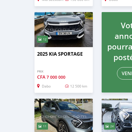
Vo
ann
12
pourra
2025 KIA SPORTAGE
posté
PRIX
VEN
CFA
7 000 000
Dabo
12 500 km
11
24