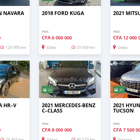
AN NAVARA
2018 FORD KUGA
2021 MITSU
PRIX
PRIX
CFA
CFA
0
6 000 000
12 000 
120 000 km
Dabo
55 000 km
Dabo
22
31
A HR–V
2021 MERCEDES‒BENZ
2021 HYU
C–CLASS
TUCSON
PRIX
PRIX
CFA
CFA
0
8 000 000
7 500 0
75 302 km
Dakar
80 173 km
Dagana