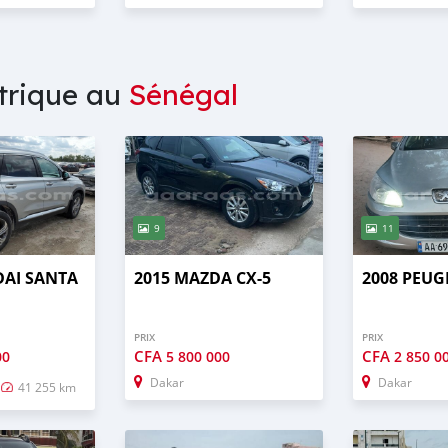
ctrique au
Sénégal
9
11
DAI SANTA
2015 MAZDA CX-5
2008 PEUG
PRIX
PRIX
CFA
CFA
00
5 800 000
2 850 0
Dakar
Dakar
41 255 km