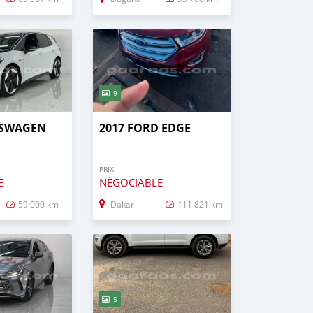
9
KSWAGEN
2017 FORD EDGE
PRIX
E
NÉGOCIABLE
59 000 km
Dakar
111 821 km
5