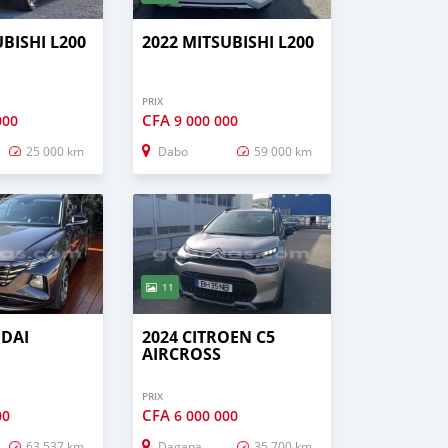
BISHI L200
2022 MITSUBISHI L200
PRIX
CFA
000
9 000 000
25 000 km
Dabo
59 000 km
11
NDAI
2024 CITROEN C5
AIRCROSS
PRIX
CFA
00
6 000 000
63 537 km
Dagana
35 700 km