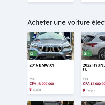
Acheter une voiture éle
7
12
2016 BMW X1
2022 HYUN
FE
PRIX
PRIX
CFA
CFA
13 000 000
12 000 0
Dakar
Dakar