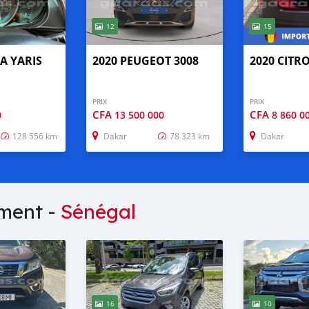
12
15
A YARIS
2020 PEUGEOT 3008
2020 CITR
PRIX
PRIX
CFA
CFA
0
13 500 000
8 860 0
128 556 km
Dakar
78 323 km
Dakar
mment -
Sénégal
16
10