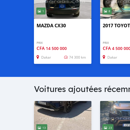
1
8
MAZDA CX30
2017 TOYOT
PRIX
PRIX
CFA
CFA
14 500 000
4 500 00
Dakar
74 300 km
Dakar
Voitures ajoutées réce
13
23