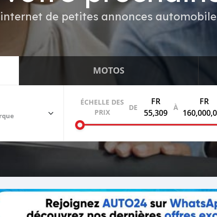
 internet de petites annonces automobil
MOTOS
FR
FR
ÉCHELLE DES
Vendre votre voiture
DE
À
PRIX
55,309
160,000,
arque