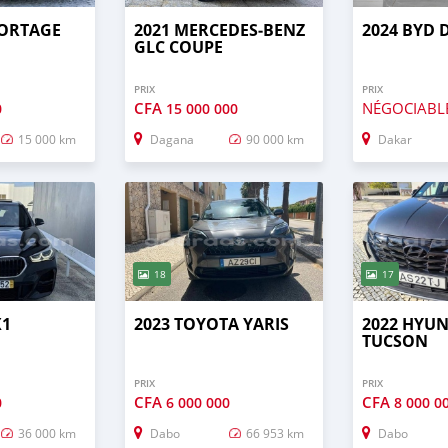
PORTAGE
2021 MERCEDES‒BENZ
2024 BYD 
GLC COUPE
PRIX
PRIX
CFA
NÉGOCIABL
0
15 000 000
15 000 km
Dagana
90 000 km
Dakar
18
17
X1
2023 TOYOTA YARIS
2022 HYU
TUCSON
PRIX
PRIX
CFA
CFA
0
6 000 000
8 000 0
36 000 km
Dabo
66 953 km
Dabo