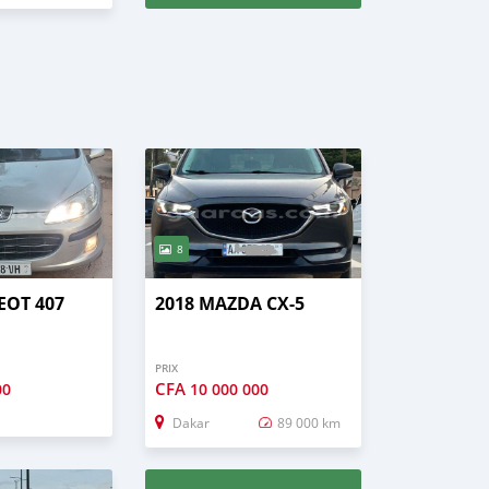
8
EOT 407
2018 MAZDA CX-5
PRIX
CFA
00
10 000 000
Dakar
89 000 km