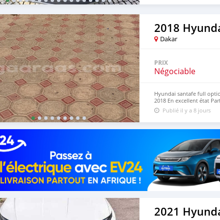
2018 Hyunda
Dakar
PRIX
Négociable
Hyundai santafe full opt
2018 En excellent état Pa
Publié il y a 8 jours
2021 Hyunda