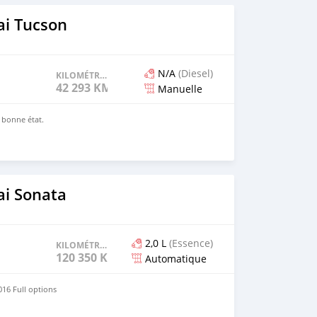
i Tucson
N/A
(Diesel)
KILOMÉTRAGE
42 293 KM
Manuelle
n bonne état.
i Sonata
2,0 L
(Essence)
KILOMÉTRAGE
120 350 KM
Automatique
16 Full options