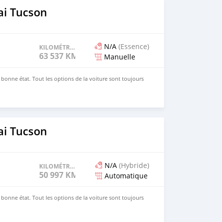
i Tucson
N/A
(Essence)
KILOMÉTRAGE
63 537 KM
Manuelle
 bonne état. Tout les options de la voiture sont toujours
i Tucson
N/A
(Hybride)
KILOMÉTRAGE
50 997 KM
Automatique
 bonne état. Tout les options de la voiture sont toujours