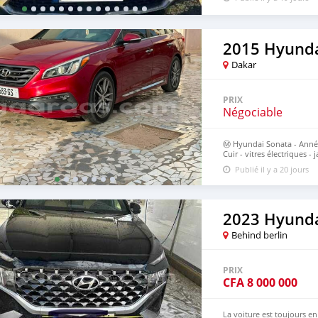
2015 Hyunda
Dakar
PRIX
Négociable
Ⓜ️ Hyundai Sonata - Année 
Cuir - vitres électriques -
500.000u
Publié il y a 20 jours
2023 Hyunda
Behind berlin
PRIX
CFA
8 000 000
La voiture est toujours e