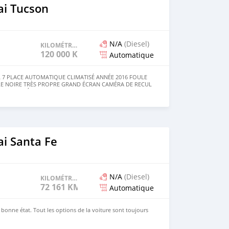
i Tucson
N/A
(Diesel)
KILOMÉTRAGE
120 000 KM
Automatique
L 7 PLACE AUTOMATIQUE CLIMATISÉ ANNÉE 2016 FOULE
RE NOIRE TRÈS PROPRE GRAND ÉCRAN CAMÉRA DE RECUL
 PLAQUE RÉCENTE 120.000 KM RIEN NA SIGNALER PRIX
00FR ✊🏿 POSSIBLE DECHANGE 🚘
i Santa Fe
N/A
(Diesel)
KILOMÉTRAGE
72 161 KM
Automatique
 bonne état. Tout les options de la voiture sont toujours