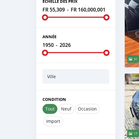
ÉCHELLE DES PRIX
FR 55,309
-
FR 160,000,001
ANNÉE
1950
-
2026
31
Ville
CONDITION
Tout
Neuf
Occasion
Import
17