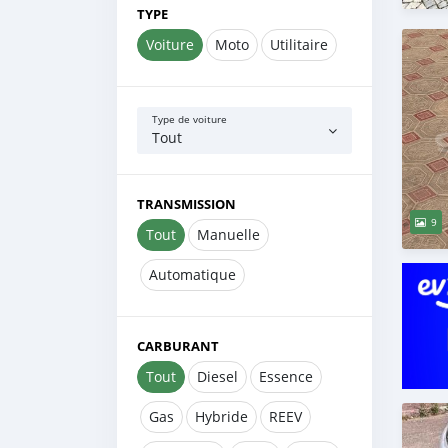
TYPE
Voiture
Moto
Utilitaire
Type de voiture
Tout
TRANSMISSION
9
Tout
Manuelle
Automatique
CARBURANT
Tout
Diesel
Essence
Gas
Hybride
REEV