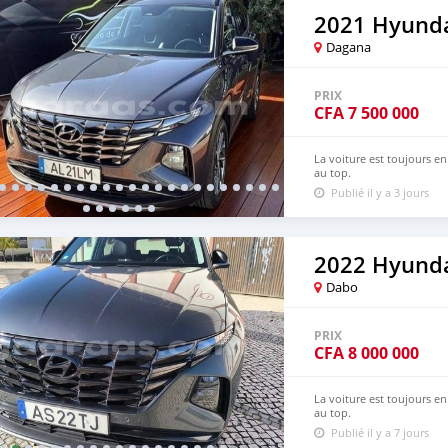
2021 Hyunda
Dagana
PRIX
CFA
7 500 000
La voiture est toujours en
au top.
Publié il y a 3 jours
2022 Hyunda
Dabo
PRIX
CFA
8 000 000
La voiture est toujours en
au top.
Publié il y a 7 jours