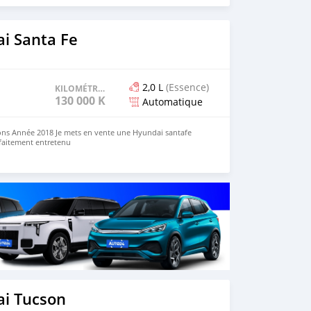
i Santa Fe
2,0 L
(Essence)
KILOMÉTRAGE
130 000 KM
Automatique
ions Année 2018 Je mets en vente une Hyundai santafe
rfaitement entretenu
i Tucson