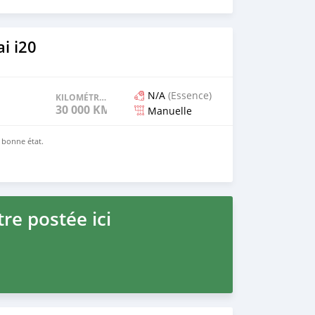
i i20
N/A
(Essence)
KILOMÉTRAGE
30 000 KM
Manuelle
n bonne état.
re postée ici