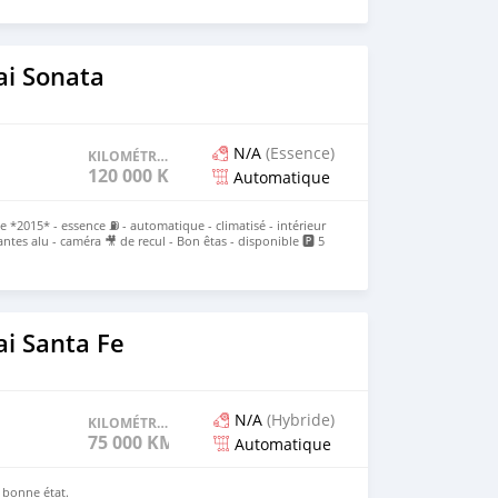
i Sonata
N/A
(Essence)
KILOMÉTRAGE
120 000 KM
Automatique
*2015* - essence ⛽️ - automatique - climatisé - intérieur
 jantes alu - caméra 🎥 de recul - Bon êtas - disponible 🅿️ 5
i Santa Fe
N/A
(Hybride)
KILOMÉTRAGE
75 000 KM
Automatique
n bonne état.