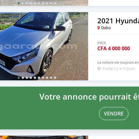
2021 Hyunda
Dabo
PRIX
CFA
4 000 000
La voiture est toujours e
Publié il y a 17 jours
Votre annonce pourrait êt
VENDRE