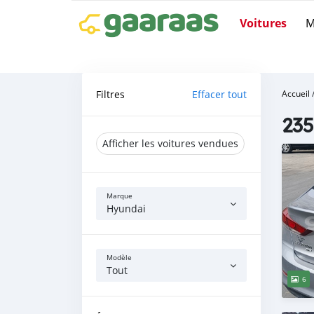
Voitures
M
Filtres
Effacer tout
Accueil
235
Afficher les voitures vendues
Marque
Hyundai
Modèle
Tout
6