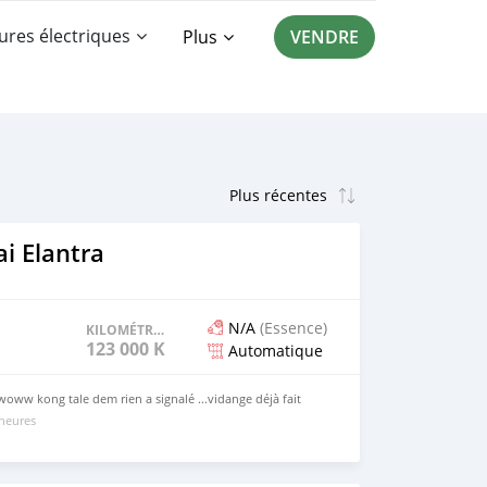
ures électriques
Plus
VENDRE
i Elantra
N/A
(Essence)
KILOMÉTRAGE
123 000 KM
Automatique
woww kong tale dem rien a signalé ...vidange déjà fait
 heures