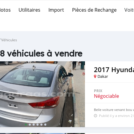
otos
Utilitaires
Import
Pièces de Rechange
Voit
/
Véhicules
8 véhicules à vendre
2017 Hyunda
Dakar
PRIX
Négociable
Belle voiture venant bou 
Publié il y a environ 2