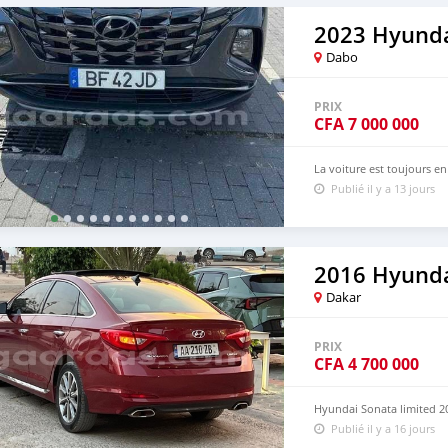
2023 Hyunda
Dabo
PRIX
CFA
7 000 000
La voiture est toujours e
Publié il y a 13 jours
2016 Hyunda
Dakar
PRIX
CFA
4 700 000
Hyundai Sonata limited 20
Publié il y a 16 jours