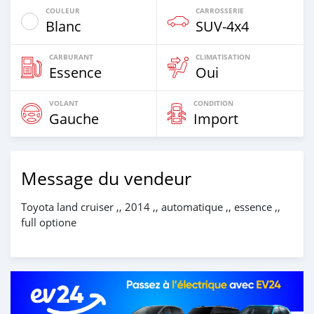
COULEUR
CARROSSERIE
Blanc
SUV‒4x4
CARBURANT
CLIMATISATION
Essence
Oui
VOLANT
CONDITION
Gauche
Import
Message du vendeur
Toyota land cruiser ,, 2014 ,, automatique ,, essence ,,
full optione