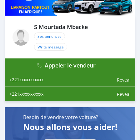
S Mourtada Mbacke
Ses annonces
Write message
Appeler le vendeur
+221xxxxxxxxxxx
Reveal
+221xxxxxxxxxxx
Reveal
Besoin de vendre votre voiture?
Nous allons vous aider!