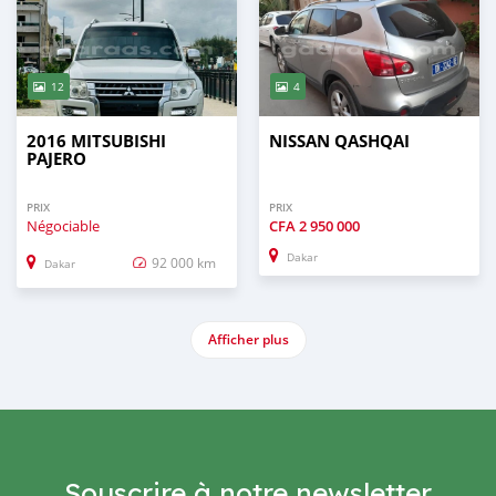
12
4
2016 MITSUBISHI
NISSAN QASHQAI
PAJERO
PRIX
PRIX
Négociable
CFA
2 950 000
Dakar
92 000 km
Dakar
Afficher plus
Souscrire à notre newsletter