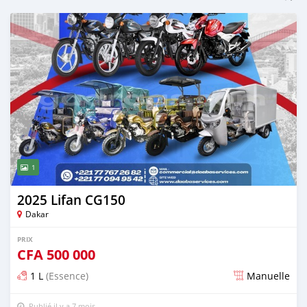
1
2025 Lifan CG150
Dakar
PRIX
CFA
500 000
1 L
(Essence)
Manuelle
Publié il y a 7 mois