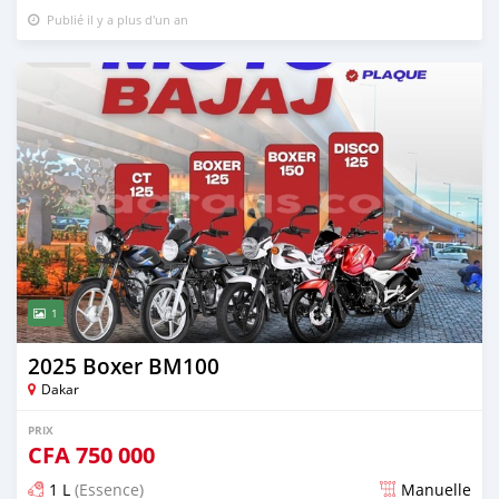
Publié il y a plus d'un an
1
2025 Boxer BM100
Dakar
PRIX
CFA
750 000
1 L
(Essence)
Manuelle