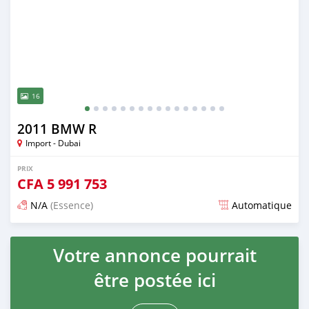
16
2011 BMW R
Import - Dubai
PRIX
CFA
5 991 753
N/A
(Essence)
Automatique
Publié il y a presque 6 ans
Votre annonce pourrait
être postée ici