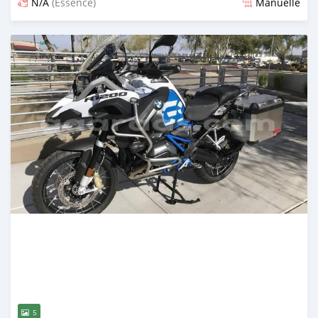
N/A
(Essence)
Manuelle
Publié il y a plus de 4 ans
5