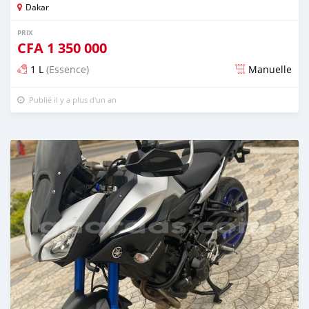
Dakar
PRIX
CFA
1 350 000
1 L
(Essence)
Manuelle
Publié il y a plus d'un an