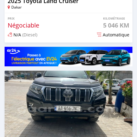
2025 Toyota Land Cruiser
Dakar
PRIX
KILOMÉTRAGE
Négociable
5 046 KM
N/A
(Diesel)
Automatique
Publié il y a environ 2 mois