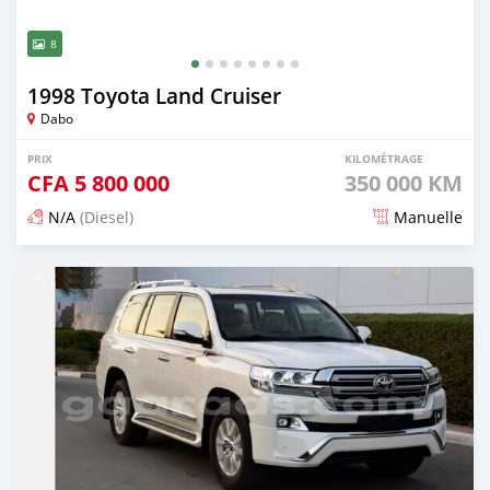
8
1998 Toyota Land Cruiser
Dabo
PRIX
KILOMÉTRAGE
CFA
5 800 000
350 000 KM
N/A
(Diesel)
Manuelle
Publié il y a 3 mois