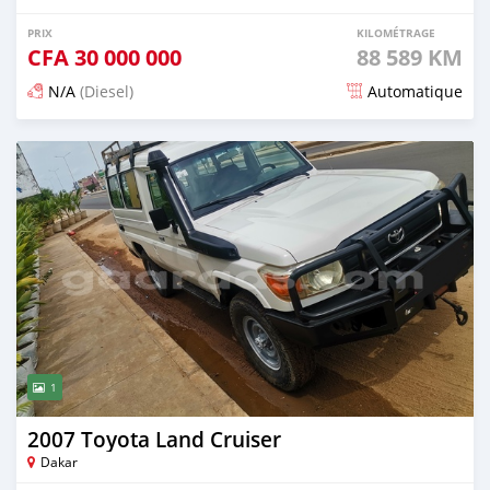
PRIX
KILOMÉTRAGE
CFA
30 000 000
88 589 KM
N/A
(Diesel)
Automatique
Publié il y a 6 mois
1
2007 Toyota Land Cruiser
Dakar