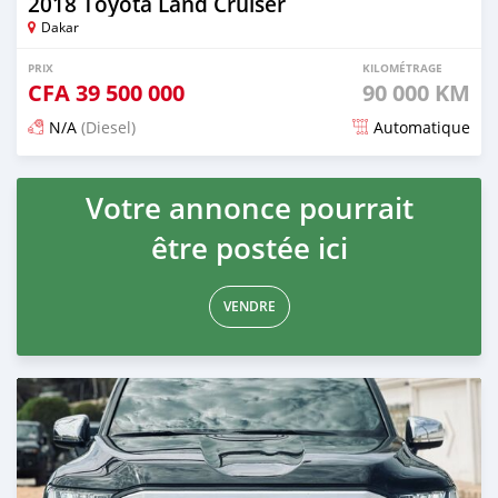
2018 Toyota Land Cruiser
Dakar
PRIX
KILOMÉTRAGE
CFA
39 500 000
90 000 KM
N/A
(Diesel)
Automatique
Publié il y a plus d'un an
Votre annonce pourrait
être postée ici
VENDRE