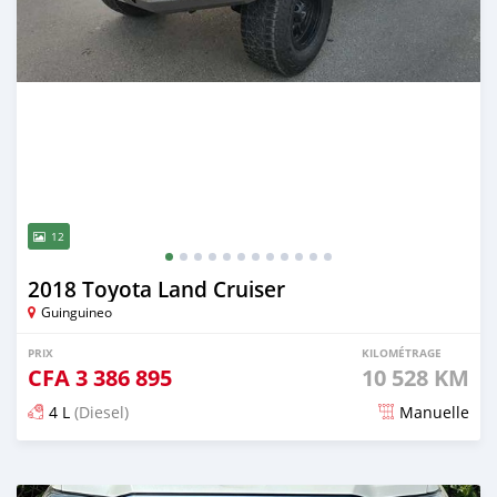
12
2018 Toyota Land Cruiser
Guinguineo
PRIX
KILOMÉTRAGE
CFA
3 386 895
10 528 KM
4 L
(Diesel)
Manuelle
Publié il y a 5 mois