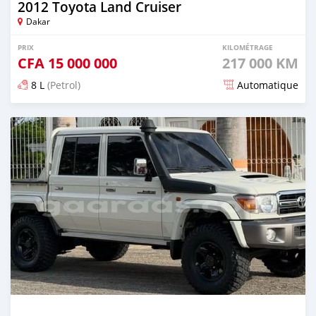
2012 Toyota Land Cruiser
Dakar
PRIX
KILOMÉTRAGE
CFA
15 000 000
217 000 KM
8 L
(Petrol)
Automatique
Publié il y a 11 jours