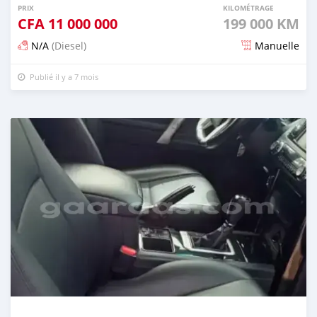
PRIX
KILOMÉTRAGE
CFA
11 000 000
199 000 KM
N/A
(Diesel)
Manuelle
Publié il y a 7 mois