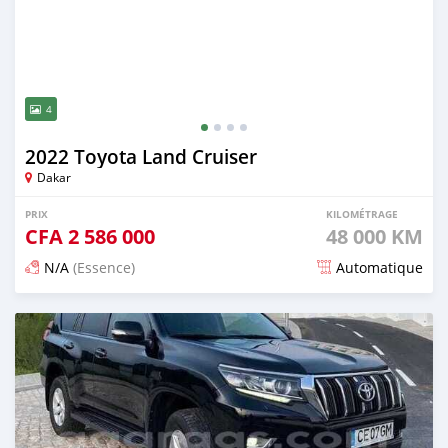
4
2022 Toyota Land Cruiser
Dakar
PRIX
KILOMÉTRAGE
CFA
2 586 000
48 000 KM
N/A
(Essence)
Automatique
Publié il y a 14 jours