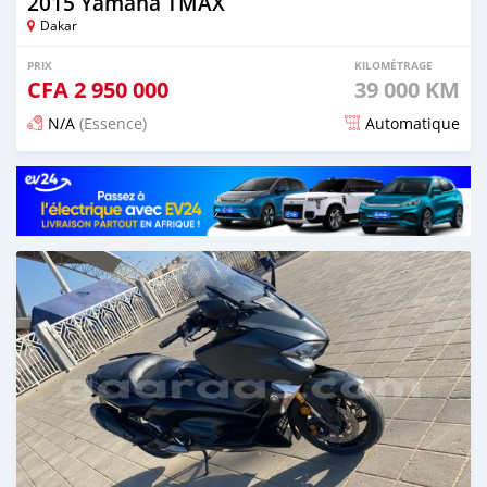
2015 Yamaha TMAX
Dakar
PRIX
KILOMÉTRAGE
CFA
2 950 000
39 000 KM
N/A
(Essence)
Automatique
Publié il y a plus de 2 ans