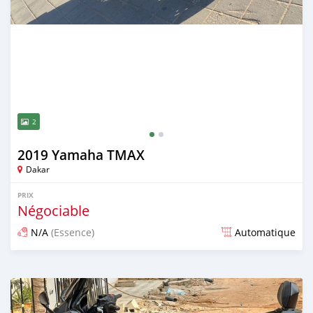
2
2019 Yamaha TMAX
Dakar
PRIX
Négociable
N/A
(Essence)
Automatique
Publié il y a plus de 3 ans