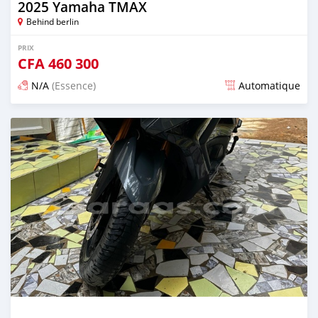
2025 Yamaha TMAX
Behind berlin
PRIX
CFA
460 300
N/A
(Essence)
Automatique
Publié il y a environ un mois