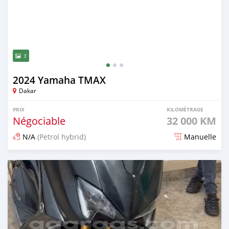
3
2024 Yamaha TMAX
Dakar
PRIX
KILOMÉTRAGE
Négociable
32 000 KM
N/A
(Petrol hybrid)
Manuelle
Publié il y a 8 mois