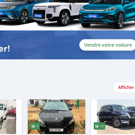
e confiance
Vendre votre voiture
er!
Afficher
4
16