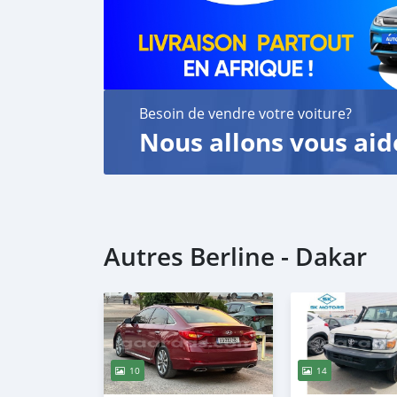
🇧🇪 Achetez une voiture de Belgique en tout
🚢 Transport et assurance inclus.
📄 Kilométrage réel certifié CarPass.
🛠 Inspection indépendante
Besoin de vendre votre voiture?
Nous allons vous aid
Autres Berline - Dakar
10
14