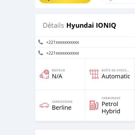
Hyundai IONIQ
Détails
+221xxxxxxxxxxx
+221xxxxxxxxxxx
MOTEUR
BOÎTE DE VITESSES
N/A
Automatiqu
CARBURANT
CARROSSERIE
Petrol
Berline
Hybrid