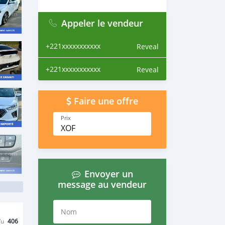
Appeler le vendeur
+221xxxxxxxxxxx
Reveal
+221xxxxxxxxxxx
Reveal
Faire une offre
Prix
XOF
Envoyer un
message au vendeur
Nom
Vu
406