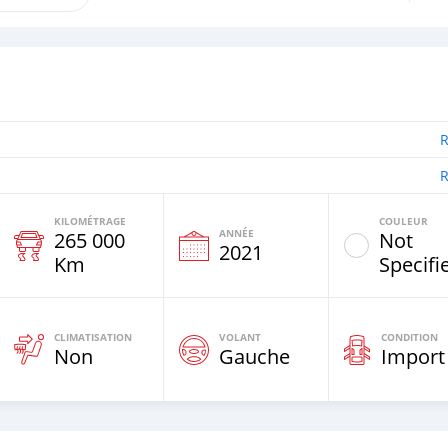
R
R
KILOMÉTRAGE
COULEUR
ANNÉE
265 000
Not
e
2021
Km
Specifi
CLIMATISATION
VOLANT
CONDITION
Non
Gauche
Import