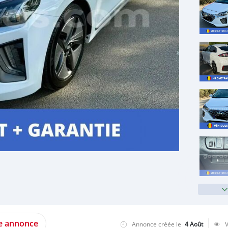
te annonce
Annonce créée le
4 Août