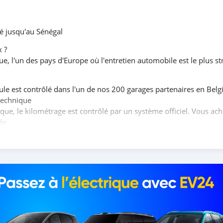
ré jusqu'au Sénégal
x ?
, l'un des pays d'Europe où l'entretien automobile est le plus str
ule est contrôlé dans l'un de nos 200 garages partenaires en Belg
 technique
que, le kilométrage est contrôlé par un système officiel. Vous ach
de
 suivies dans des ateliers agréés de la marque ou dans des garage
est expédié par bateau jusqu'au Sénégal et reste assuré pendant t
issez la voiture en ligne, nous la faisons inspecter et vous envo
us organisons l'expédition
voyez la voiture en ligne, vous connaissez son état avant de paye