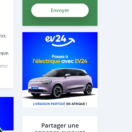
ict.
ique.
etez
s
out
yons
r et
Partager une