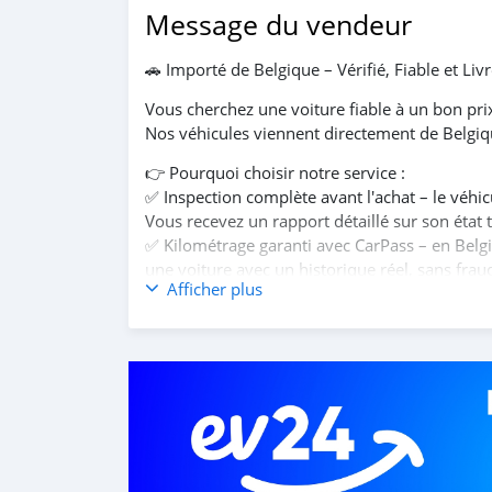
Message du vendeur
🚗 Importé de Belgique – Vérifié, Fiable et Liv
Vous cherchez une voiture fiable à un bon pri
Nos véhicules viennent directement de Belgique
👉 Pourquoi choisir notre service :
✅ Inspection complète avant l'achat – le véhic
Vous recevez un rapport détaillé sur son état
✅ Kilométrage garanti avec CarPass – en Belgi
une voiture avec un historique réel, sans frau
Afficher plus
✅ Entretien sérieux – les voitures belges sont
indépendants réputés
✅ Transport et assurance inclus – le véhicule 
le transport
✅ Processus simple et transparent – vous chois
le rapport; une fois rassuré, vous payez et no
Avec nous, pas de mauvaises surprises : vous 
elle est protégée jusqu'à son arrivée.