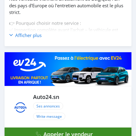
des pays d'Europe où l'entretien automobile est le plus
strict.
👉 Pourquoi choisir notre service :
✅ Inspection complète avant l'achat – le véhicule est
Afficher plus
contrôlé dans l'un de nos 200 garages partenaires en
Belgique. Vous recevez un rapport détaillé sur son état
technique
✅ Kilométrage garanti avec CarPass – en Belgique, le
kilométrage est contrôlé par un système officiel. Vous
achetez une voiture avec un historique réel, sans fraude
✅ Entretien sérieux – les voitures belges sont suivies
dans des ateliers agréés de la marque ou dans des
garages indépendants réputés
✅ Transport et assurance inclus – le véhicule est
Auto24.sn
expédié par bateau jusqu'au Sénégal et reste assuré
Ses annonces
pendant tout le transport
✅ Processus simple et transparent – vous choisissez la
Write message
voiture en ligne, nous la faisons inspecter et vous
envoyons le rapport; une fois rassuré, vous payez et
Appeler le vendeur