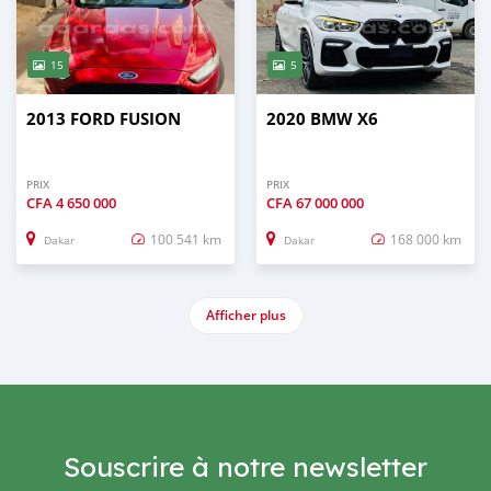
15
5
2013 FORD FUSION
2020 BMW X6
PRIX
PRIX
CFA
4 650 000
CFA
67 000 000
100 541 km
168 000 km
Dakar
Dakar
Afficher plus
Souscrire à notre newsletter