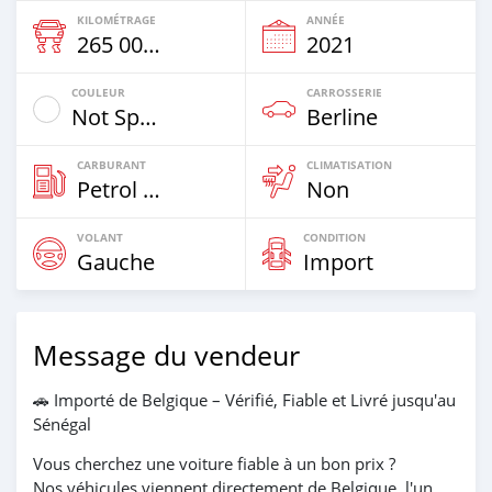
KILOMÉTRAGE
ANNÉE
265 000 Km
2021
COULEUR
CARROSSERIE
Not Specified
Berline
CARBURANT
CLIMATISATION
Petrol Hybrid
Non
VOLANT
CONDITION
Gauche
Import
Message du vendeur
🚗 Importé de Belgique – Vérifié, Fiable et Livré jusqu'au
Sénégal
Vous cherchez une voiture fiable à un bon prix ?
Nos véhicules viennent directement de Belgique, l'un