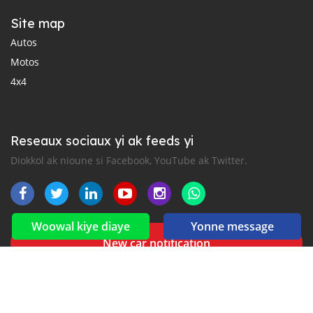
Site map
Autos
Motos
4x4
Reseaux sociaux yi ak feeds yi
Diokkol ak nioune si Facebook, YouTube ak Twitter.
Woowal kiye diaye
Yonne message
New car notification
for E-Mail or SMS alerts