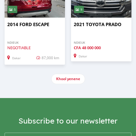
5
9
2014 FORD ESCAPE
2021 TOYOTA PRADO
NDIEUK
NDIEUK
NEGOTIABLE
CFA
48 000 000
Dakar
87,000 km
Dakar
Khool yenene
Subscribe to our newsletter