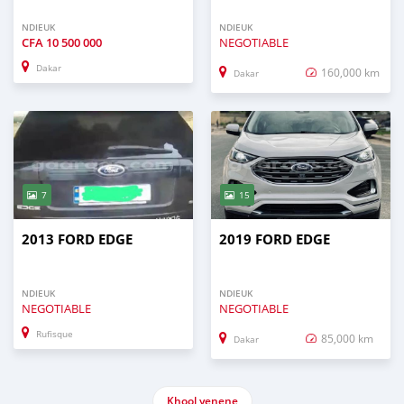
NDIEUK
NDIEUK
CFA
10 500 000
NEGOTIABLE
Dakar
160,000 km
Dakar
7
15
2013 FORD EDGE
2019 FORD EDGE
NDIEUK
NDIEUK
NEGOTIABLE
NEGOTIABLE
Rufisque
85,000 km
Dakar
Khool yenene