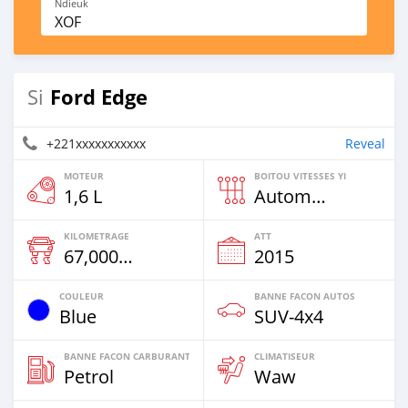
Ndieuk
XOF
Ford Edge
Si
+221xxxxxxxxxxx
Reveal
MOTEUR
BOITOU VITESSES YI
1,6 L
Automatique
KILOMETRAGE
ATT
67,000 Km
2015
COULEUR
BANNE FACON AUTOS
Blue
SUV‒4x4
BANNE FACON CARBURANT
CLIMATISEUR
Petrol
Waw