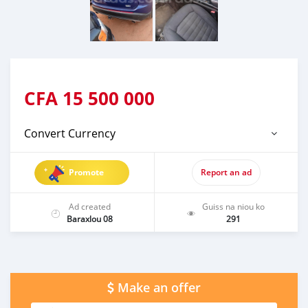
CFA
15 500 000
Convert Currency
Promote
Report an ad
Ad created
Guiss na niou ko
Baraxlou 08
291
Make an offer