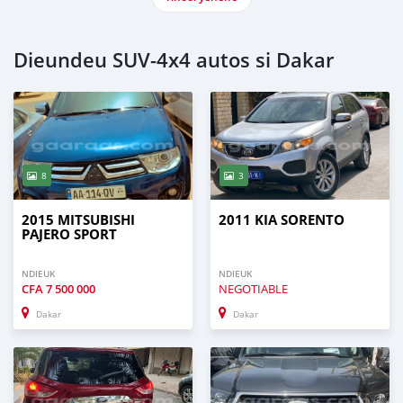
Dieundeu SUV‒4x4 autos si Dakar
8
3
2015 MITSUBISHI
2011 KIA SORENTO
PAJERO SPORT
NDIEUK
NDIEUK
CFA
7 500 000
NEGOTIABLE
Dakar
Dakar