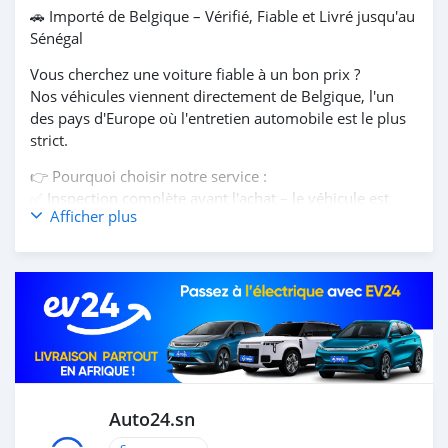
🚗 Importé de Belgique – Vérifié, Fiable et Livré jusqu'au
Sénégal
Vous cherchez une voiture fiable à un bon prix ?
Nos véhicules viennent directement de Belgique, l'un
des pays d'Europe où l'entretien automobile est le plus
strict.
👉 Pourquoi choisir notre service :
✅ Inspection complète avant l'achat – le véhicule est
Afficher plus
contrôlé dans l'un de nos 200 garages partenaires en
Belgique. Vous recevez un rapport détaillé sur son état
technique
✅ Kilométrage garanti avec CarPass – en Belgique, le
kilométrage est contrôlé par un système officiel. Vous
achetez une voiture avec un historique réel, sans fraude
✅ Entretien sérieux – les voitures belges sont suivies
dans des ateliers agréés de la marque ou dans des
garages indépendants réputés
✅ Transport et assurance inclus – le véhicule est
Auto24.sn
expédié par bateau jusqu'au Sénégal et reste assuré