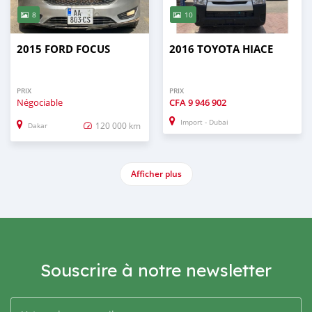
8
10
2015 FORD FOCUS
2016 TOYOTA HIACE
PRIX
PRIX
Négociable
CFA
9 946 902
Import - Dubai
120 000 km
Dakar
Afficher plus
Souscrire à notre newsletter