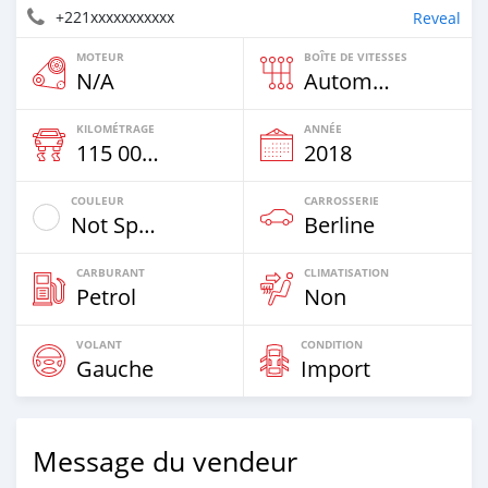
+221xxxxxxxxxxx
Reveal
MOTEUR
BOÎTE DE VITESSES
N/A
Automatique
KILOMÉTRAGE
ANNÉE
115 000 Km
2018
COULEUR
CARROSSERIE
Not Specified
Berline
CARBURANT
CLIMATISATION
Petrol
Non
VOLANT
CONDITION
Gauche
Import
Message du vendeur