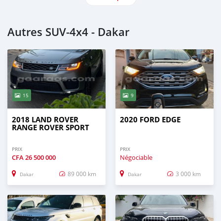
Autres SUV‒4x4 - Dakar
15
9
2018 LAND ROVER
2020 FORD EDGE
RANGE ROVER SPORT
PRIX
PRIX
CFA
26 500 000
Négociable
89 000 km
3 000 km
Dakar
Dakar