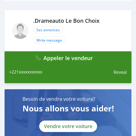
.Drameauto Le Bon Choix
Ses annonces
Write message
Appeler le vendeur
+221xxxxxxxxxxx
Reveal
Besoin de vendre votre voiture?
Nous allons vous aider!
Vendre votre voiture