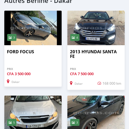
Autres Berline - Dakar
3
4
FORD FOCUS
2013 HYUNDAI SANTA
FE
PRIX
PRIX
CFA
3 500 000
CFA
7 500 000
Dakar
168 000 km
Dakar
5
3