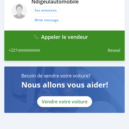
Ndigeulautomobile
Ses annonces
Write message
Appeler le vendeur
+221xxxxxxxxxxx
Reveal
Besoin de vendre votre voiture?
Nous allons vous aider!
Vendre votre voiture