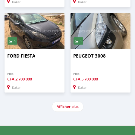
Dakar
Dakar
5
3
FORD FIESTA
PEUGEOT 3008
PRIX
PRIX
CFA
2 700 000
CFA
5 700 000
Dakar
Dakar
Afficher plus