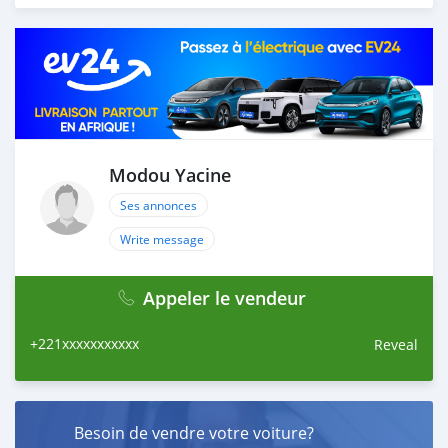
Keyless
Radio / CD / Aux
Bluetooth
À 8.990.000fcfa
Modou Yacine
Ses annonces
Write message
Appeler le vendeur
+221xxxxxxxxxxx
Reveal
Besoin de vendre votre voiture?