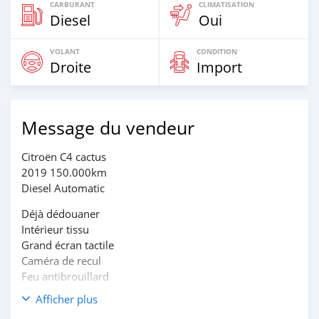
CARBURANT
CLIMATISATION
Diesel
Oui
VOLANT
CONDITION
Droite
Import
Message du vendeur
Citroën C4 cactus
2019 150.000km
Diesel Automatic
Déjà dédouaner
Intérieur tissu
Grand écran tactile
Caméra de recul
Feu antibrouillard
Climatisation ☑️
Afficher plus
Jantes en alu