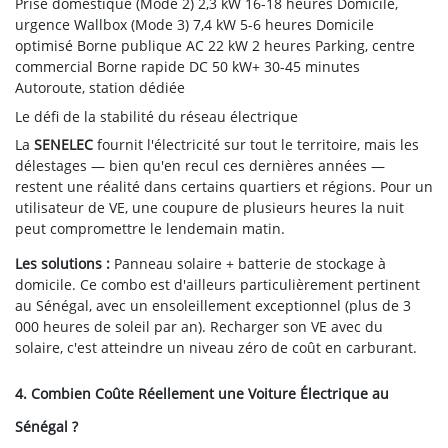
Prise domestique (Mode 2)
2,3 kW
16-18 heures
Domicile,
urgence
Wallbox (Mode 3)
7,4 kW
5-6 heures
Domicile
optimisé
Borne publique AC
22 kW
2 heures
Parking, centre
commercial
Borne rapide DC
50 kW+
30-45 minutes
Autoroute, station dédiée
Le défi de la stabilité du réseau électrique
La
SENELEC
fournit l'électricité sur tout le territoire, mais les
délestages — bien qu'en recul ces dernières années —
restent une réalité dans certains quartiers et régions. Pour un
utilisateur de VE, une coupure de plusieurs heures la nuit
peut compromettre le lendemain matin.
Les solutions :
Panneau solaire + batterie de stockage à
domicile. Ce combo est d'ailleurs particulièrement pertinent
au Sénégal, avec un ensoleillement exceptionnel (plus de 3
000 heures de soleil par an). Recharger son VE avec du
solaire, c'est atteindre un niveau zéro de coût en carburant.
4. Combien Coûte Réellement une Voiture Électrique au
Sénégal ?