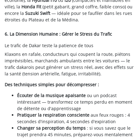
économe), la
Hyundai i10
ou
i20
(compactes et maniables en
ville), la
Honda Fit
(petit gabarit, grand coffre, faible conso) ou
encore la
Suzuki Swift
— idéale pour se faufiler dans les rues
étroites du Plateau et de la Médina.
6. La Dimension Humaine : Gérer le Stress du Trafic
Le trafic de Dakar teste la patience de tous
Klaxons en rafale, conducteurs qui coupent la route, piétons
imprévisibles, marchands ambulants entre les voitures — le
trafic dakarois peut générer un stress réel, avec des effets sur
la santé (tension artérielle, fatigue, irritabilité).
Des techniques simples pour décompresser :
Écouter de la musique apaisante
ou un podcast
intéressant — transformez ce temps perdu en moment
de détente ou d'apprentissage
Pratiquer la respiration consciente
aux feux rouges : 4
secondes d'inspiration, 4 secondes d'expiration
Changer sa perception du temps
: si vous savez que le
trajet prendra 45 minutes, préparez-vous mentalement