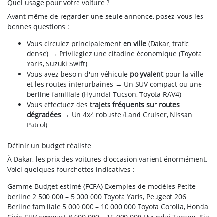
Quel usage pour votre voiture ?
Avant même de regarder une seule annonce, posez-vous les
bonnes questions :
Vous circulez principalement
en ville
(Dakar, trafic
dense) → Privilégiez une citadine économique (Toyota
Yaris, Suzuki Swift)
Vous avez besoin d'un véhicule
polyvalent
pour la ville
et les routes interurbaines → Un SUV compact ou une
berline familiale (Hyundai Tucson, Toyota RAV4)
Vous effectuez des
trajets fréquents sur routes
dégradées
→ Un 4x4 robuste (Land Cruiser, Nissan
Patrol)
Définir un budget réaliste
À Dakar, les prix des voitures d'occasion varient énormément.
Voici quelques fourchettes indicatives :
Gamme
Budget estimé (FCFA)
Exemples de modèles
Petite
berline
2 500 000 – 5 000 000
Toyota Yaris, Peugeot 206
Berline familiale
5 000 000 – 10 000 000
Toyota Corolla, Honda
Civic
SUV compact
8 000 000 – 15 000 000
Hyundai Tucson, Kia