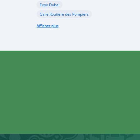
Expo Dubaï
Gare Routière des Pompiers
Grand Magal
investissement
Afficher plus
l’AIM (Institut Africaine en Management)
lavage de voiture
l'ESP (École Supérieure Polytechnique) de Dakar
Location de véhicules
moto
Permis de conduire
Président de la République du Sénégal Macky Sall
projet immobilier
PSE (Plan Sénégal Emergent)
rallye Paris-Alger-Dakar
sécurité routière
Sénégal
tablettes éducatives
Tarif de péage excessif