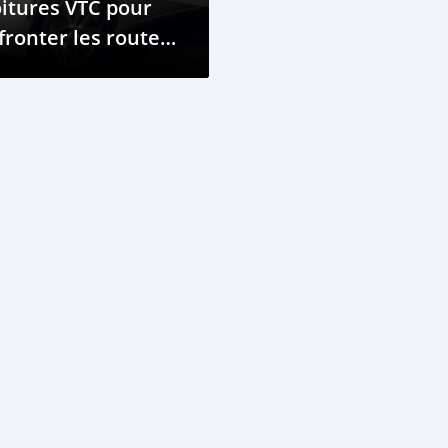
itures VTC pour
fronter les routes
 Dakar en 2025