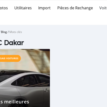
otos
Utilitaires
Import
Pièces de Rechange
Voit
/
Blog
/
Mots clés
C Dakar
SSAIS VOITURES
s meilleures