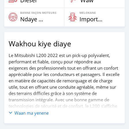
Diesel
Waw
BANNE FAÇON MOTEURS
MELOKANE
Ndaye Diorr
Imported
Wakhou kiye diaye
Le Mitsubishi L200 2022 est un pick-up polyvalent,
performant et fiable, conçu pour répondre aux
exigences des professionnels tout en offrant un confort
appréciable pour les conducteurs et passagers. Il excelle
en matière de capacités de remorquage et de charge
utile, tout en offrant une conduite agréable, même sur
des terrains difficiles grâce à son système de
transmission intégrale. Avec une bonne gamme de
technologies de sécurité et de confort, le L200 s'affiche
comme un véhicule robuste et pratique pour ceux qui
Waan ma yenene
recherchent un pick-up capable de tout faire.