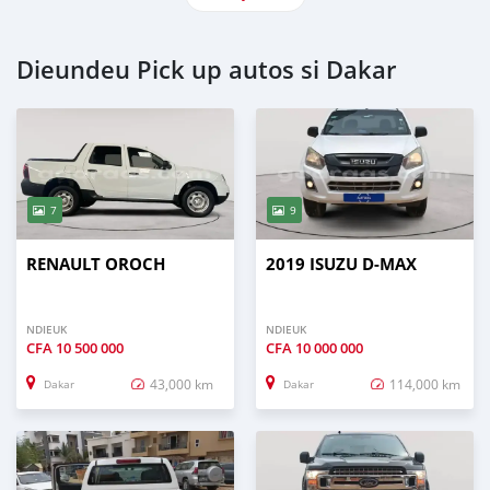
Dieundeu Pick up autos si Dakar
7
9
RENAULT OROCH
2019 ISUZU D-MAX
NDIEUK
NDIEUK
CFA
10 500 000
CFA
10 000 000
43,000 km
114,000 km
Dakar
Dakar