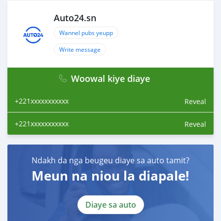
Auto24.sn
Wannel pubs yeupp
Write message
Woowal kiye diaye
+221xxxxxxxxxxx
Reveal
+221xxxxxxxxxxx
Reveal
Ndakh da nga beugeu diaye sa auto tamit?
Meun na niou la diapale!
Diaye sa auto