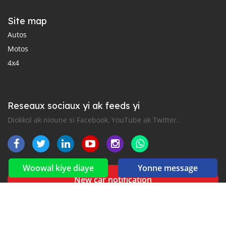
Site map
Autos
Motos
4x4
Reseaux sociaux yi ak feeds yi
Diokkol ak nioune si Facebook, YouTube ak Twitter.
Woowal kiye diaye
Yonne message
New car notification
for E-Mail or SMS alerts