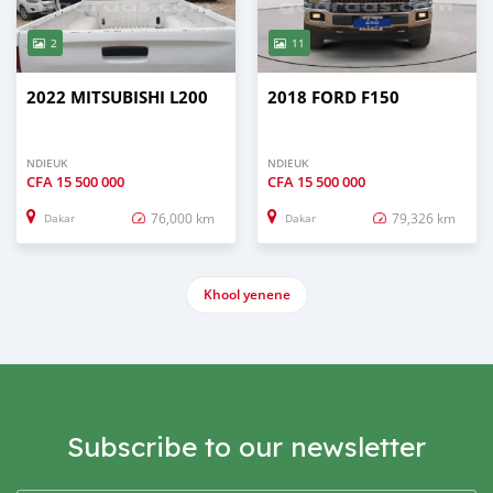
2
11
2022 MITSUBISHI L200
2018 FORD F150
NDIEUK
NDIEUK
CFA
15 500 000
CFA
15 500 000
76,000 km
79,326 km
Dakar
Dakar
Khool yenene
Subscribe to our newsletter