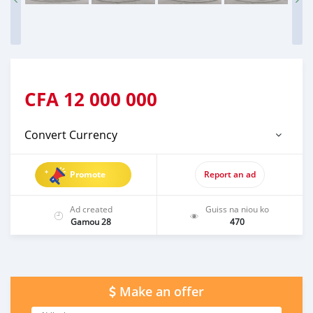
CFA
12 000 000
Convert Currency
Promote
Report an ad
Ad created
Guiss na niou ko
Gamou 28
470
Make an offer