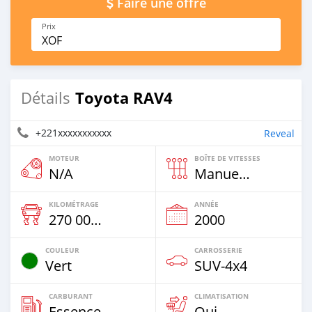
Faire une offre
Prix
XOF
Toyota RAV4
Détails
+221xxxxxxxxxxx
Reveal
MOTEUR
BOÎTE DE VITESSES
N/A
Manuelle
KILOMÉTRAGE
ANNÉE
270 000 Km
2000
COULEUR
CARROSSERIE
Vert
SUV‒4x4
CARBURANT
CLIMATISATION
Essence
Oui