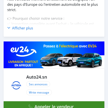
des pays d'Europe où l'entretien automobile est le plus
strict.
👉 Pourquoi choisir notre service :
✅ Inspection complète avant l'achat – le véhicule est
Afficher plus
contrôlé dans l'un de nos 200 garages partenaires en
Belgique. Vous recevez un rapport détaillé sur son état
technique
✅ Kilométrage garanti avec CarPass – en Belgique, le
kilométrage est contrôlé par un système officiel. Vous
achetez une voiture avec un historique réel, sans fraude
✅ Entretien sérieux – les voitures belges sont suivies
dans des ateliers agréés de la marque ou dans des
garages indépendants réputés
✅ Transport et assurance inclus – le véhicule est
Auto24.sn
expédié par bateau jusqu'au Sénégal et reste assuré
Ses annonces
pendant tout le transport
✅ Processus simple et transparent – vous choisissez la
Write message
voiture en ligne, nous la faisons inspecter et vous
envoyons le rapport; une fois rassuré, vous payez et
Appeler le vendeur