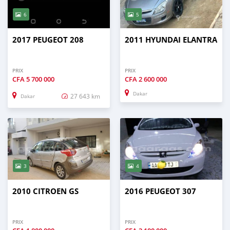
6
5
2017 PEUGEOT 208
2011 HYUNDAI ELANTRA
PRIX
PRIX
CFA
5 700 000
CFA
2 600 000
Dakar
27 643 km
Dakar
3
4
2010 CITROEN GS
2016 PEUGEOT 307
PRIX
PRIX