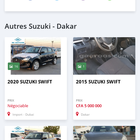
Autres Suzuki - Dakar
16
1
2020 SUZUKI SWIFT
2015 SUZUKI SWIFT
PRIX
PRIX
Négociable
CFA
5 000 000
Import - Dubai
Dakar