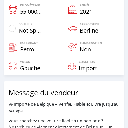
KILOMÉTRAGE
ANNÉE
55 000 Km
2021
COULEUR
CARROSSERIE
Not Specified
Berline
CARBURANT
CLIMATISATION
Petrol
Non
VOLANT
CONDITION
Gauche
Import
Message du vendeur
🚗 Importé de Belgique – Vérifié, Fiable et Livré jusqu'au
Sénégal
Vous cherchez une voiture fiable à un bon prix ?
Nos véhicules viennent directement de Belgique, l'un