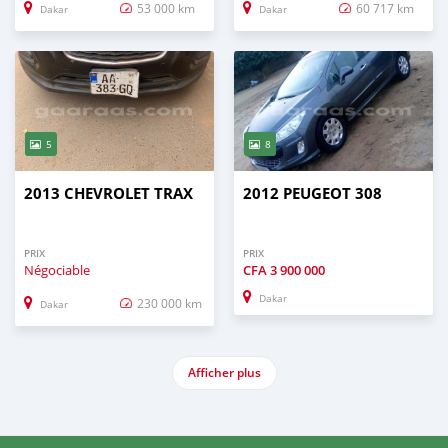
53 000 km
60 717 km
Dakar
Dakar
5
8
2013 CHEVROLET TRAX
2012 PEUGEOT 308
PRIX
PRIX
Négociable
CFA
3 900 000
Dakar
230 000 km
Dakar
Afficher plus