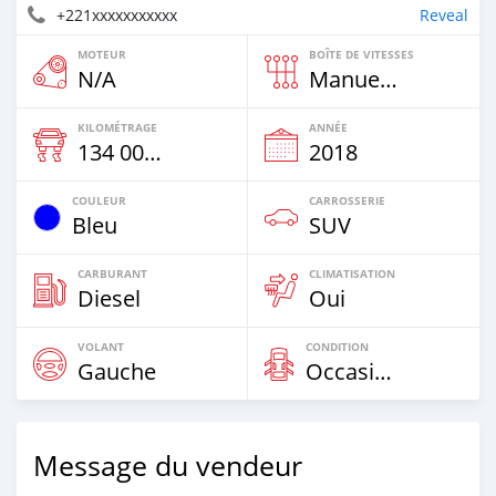
+221xxxxxxxxxxx
Reveal
MOTEUR
BOÎTE DE VITESSES
N/A
Manuelle
KILOMÉTRAGE
ANNÉE
134 000 Km
2018
COULEUR
CARROSSERIE
Bleu
SUV
CARBURANT
CLIMATISATION
Diesel
Oui
VOLANT
CONDITION
Gauche
Occasion
Message du vendeur