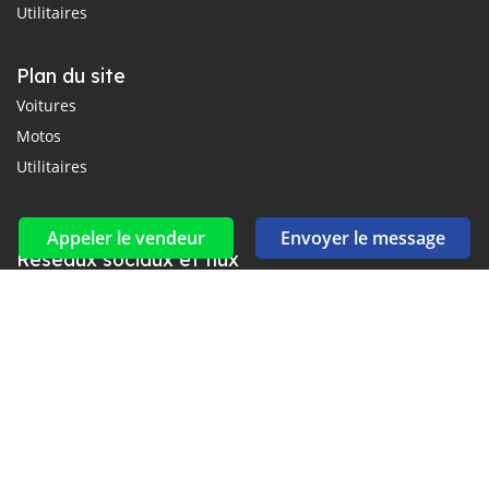
Utilitaires
Plan du site
Voitures
Motos
Utilitaires
Appeler le vendeur
Envoyer le message
Réseaux sociaux et flux
Connectez-vous avec nous sur Facebook, YouTube et Twitter.
Souscrire à la newsletter
aux alertes Email et SMS