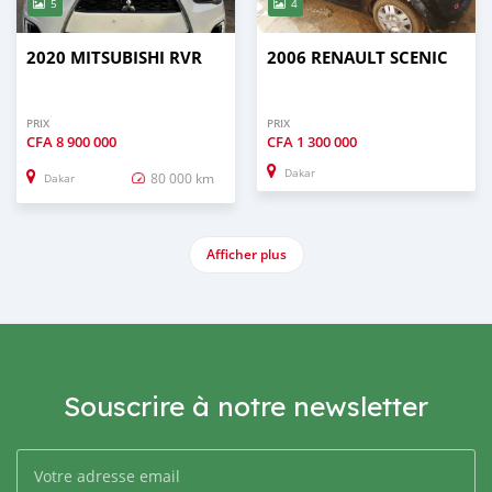
5
4
2020 MITSUBISHI RVR
2006 RENAULT SCENIC
PRIX
PRIX
CFA
8 900 000
CFA
1 300 000
Dakar
80 000 km
Dakar
Afficher plus
Souscrire à notre newsletter