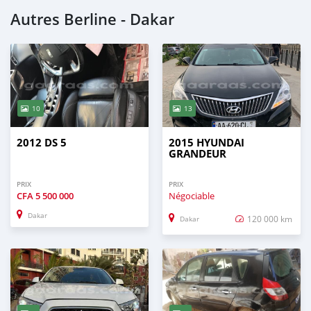
Autres Berline - Dakar
10
13
2012 DS 5
2015 HYUNDAI
GRANDEUR
PRIX
PRIX
CFA
5 500 000
Négociable
Dakar
120 000 km
Dakar