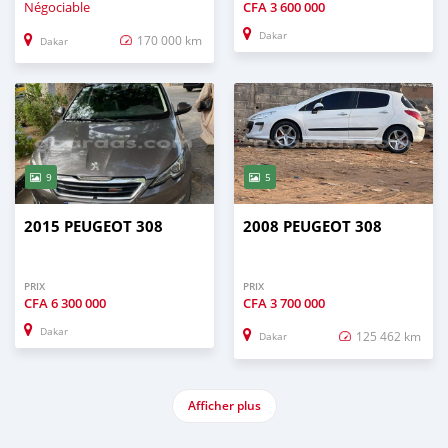
Négociable
CFA
3 600 000
Dakar
170 000 km
Dakar
9
5
2015 PEUGEOT 308
2008 PEUGEOT 308
PRIX
PRIX
CFA
6 300 000
CFA
3 700 000
Dakar
125 462 km
Dakar
Afficher plus