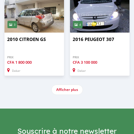
3
4
2010 CITROEN GS
2016 PEUGEOT 307
PRIX
PRIX
CFA
1 800 000
CFA
3 100 000
Dakar
Dakar
Afficher plus
Souscrire à notre newsletter