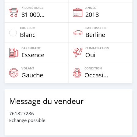
KILOMÉTRAGE
ANNÉE
81 000 Km
2018
COULEUR
CARROSSERIE
Blanc
Berline
CARBURANT
CLIMATISATION
Essence
Oui
VOLANT
CONDITION
Gauche
Occasion
Message du vendeur
761827286
Échange possible