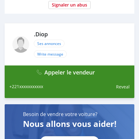
Signaler un abus
.Diop
Ses annonces
Write message
Appeler le vendeur
+221xxxxxxxxxxx
Reveal
Besoin de vendre votre voiture?
Nous allons vous aider!