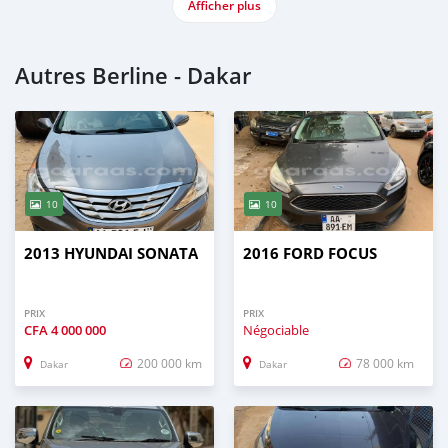
Afficher plus
Autres Berline - Dakar
10
10
2013 HYUNDAI SONATA
2016 FORD FOCUS
PRIX
PRIX
CFA
4 000 000
Négociable
200 000 km
78 000 km
Dakar
Dakar