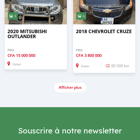
3
6
2020 MITSUBISHI
2018 CHEVROLET CRUZE
OUTLANDER
PRIX
PRIX
CFA
15 000 000
CFA
3 800 000
Dakar
80 000 km
Dakar
Afficher plus
Souscrire à notre newsletter