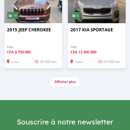
10
6
2015 JEEP CHEROKEE
2017 KIA SPORTAGE
PRIX
PRIX
CFA
6 750 000
CFA
12 300 000
98 000 km
63 000 km
Dakar
Dakar
Afficher plus
Souscrire à notre newsletter