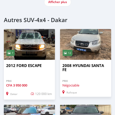
Afficher plus
Autres SUV‒4x4 - Dakar
7
12
2012 FORD ESCAPE
2008 HYUNDAI SANTA
FE
PRIX
PRIX
CFA
3 950 000
Négociable
Rufisque
120 000 km
Dakar