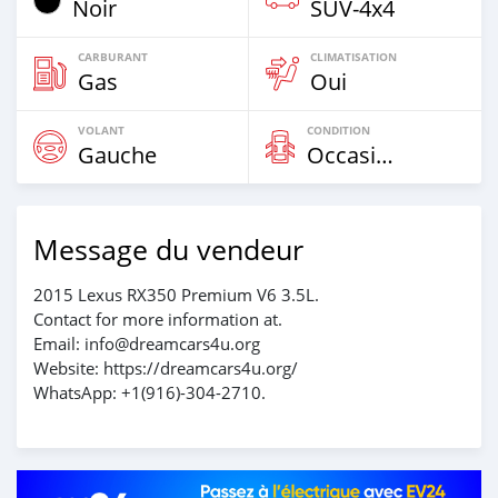
Noir
SUV‒4x4
CARBURANT
CLIMATISATION
Gas
Oui
VOLANT
CONDITION
Gauche
Occasion
Message du vendeur
2015 Lexus RX350 Premium V6 3.5L.
Contact for more information at.
Email: info@dreamcars4u.org
Website: https://dreamcars4u.org/
WhatsApp: ‪+1(916)-304-2710‬.