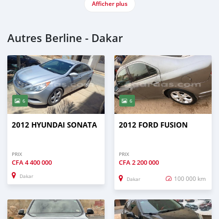
Afficher plus
Autres Berline - Dakar
6
6
2012 HYUNDAI SONATA
2012 FORD FUSION
PRIX
PRIX
CFA
4 400 000
CFA
2 200 000
Dakar
100 000 km
Dakar