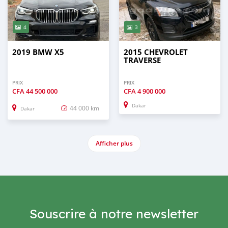
4
3
2019 BMW X5
2015 CHEVROLET
TRAVERSE
PRIX
PRIX
CFA
44 500 000
CFA
4 900 000
Dakar
44 000 km
Dakar
Afficher plus
Souscrire à notre newsletter