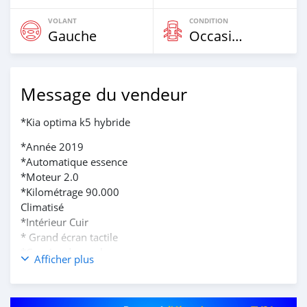
VOLANT
CONDITION
Gauche
Occasion
Message du vendeur
*Kia optima k5 hybride
*Année 2019
*Automatique essence
*Moteur 2.0
*Kilométrage 90.000
Climatisé
*Intérieur Cuir
* Grand écran tactile
*Caméra de recul
Afficher plus
*Siège et Rétroviseur électrique
*Phares led
Venant deja Dédouané