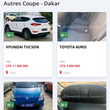
Autres Coupe - Dakar
8
8
HYUNDAI TUCSON
TOYOTA AURIS
PRIX
PRIX
CFA
11 000 000
CFA
3 850 000
Dakar
Dakar
9
8