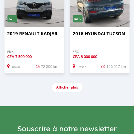
9
5
2019 RENAULT KADJAR
2016 HYUNDAI TUCSON
PRIX
PRIX
CFA
7 500 000
CFA
8 000 000
72 800 km
126 517 km
Dakar
Dakar
Afficher plus
Souscrire à notre newsletter