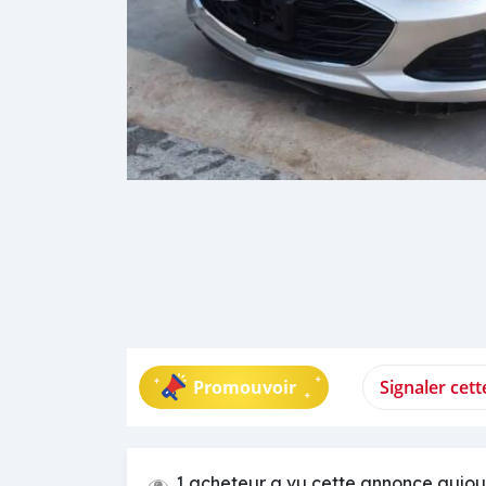
Promouvoir
Signaler cet
1 acheteur a vu cette annonce aujou