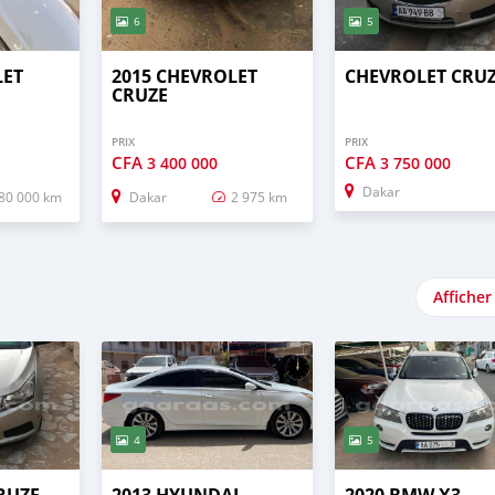
6
5
LET
2015 CHEVROLET
CHEVROLET CRU
CRUZE
PRIX
PRIX
CFA
CFA
3 400 000
3 750 000
Dakar
80 000 km
Dakar
2 975 km
Afficher
4
5
RUZE
2013 HYUNDAI
2020 BMW X3