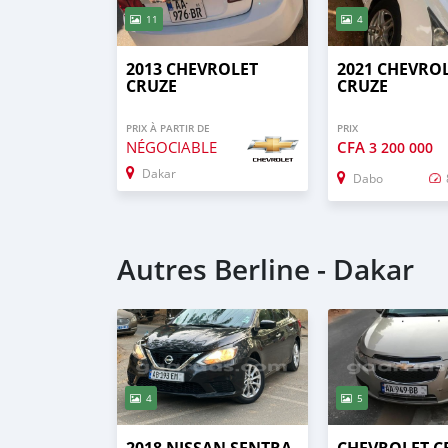
11
4
2013 CHEVROLET
2021 CHEVRO
CRUZE
CRUZE
PRIX À PARTIR DE
PRIX
NÉGOCIABLE
CFA
3 200 000
Dakar
Dabo
Autres Berline - Dakar
4
5
2018 NISSAN SENTRA
CHEVROLET C