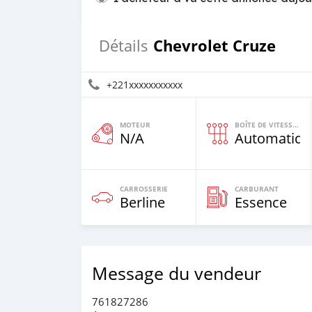
Chevrolet Cruze
Détails
+221xxxxxxxxxxx
MOTEUR
BOÎTE DE VITESSES
N/A
Automatiqu
CARROSSERIE
CARBURANT
Berline
Essence
Message du vendeur
761827286