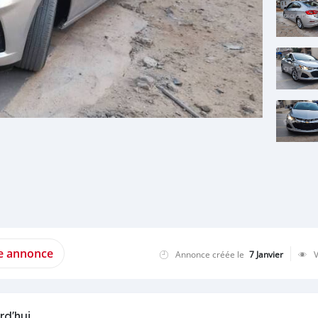
te annonce
Annonce créée le
7 Janvier
rd'hui