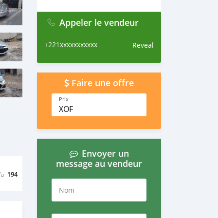
Appeler le vendeur
+221xxxxxxxxxxx
Reveal
Faire une offre
Prix
XOF
Envoyer un
message au vendeur
Vu
194
Nom