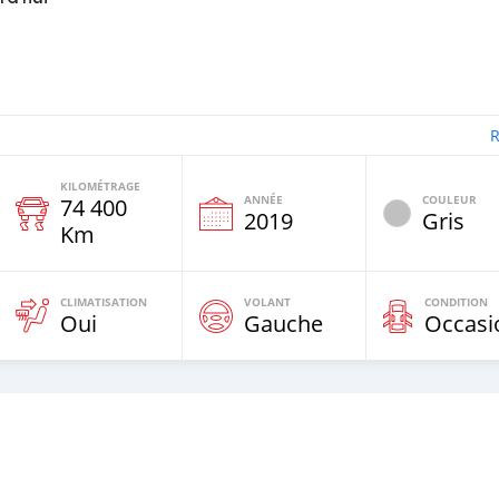
R
KILOMÉTRAGE
ANNÉE
COULEUR
74 400
e
2019
Gris
Km
CLIMATISATION
VOLANT
CONDITION
Oui
Gauche
Occasi