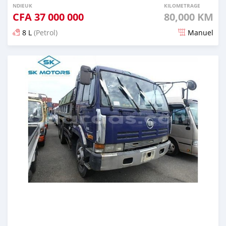
NDIEUK
KILOMETRAGE
CFA
37 000 000
80,000 KM
8 L
(Petrol)
Manuel
Dougal na niou ko depuis over 5 years