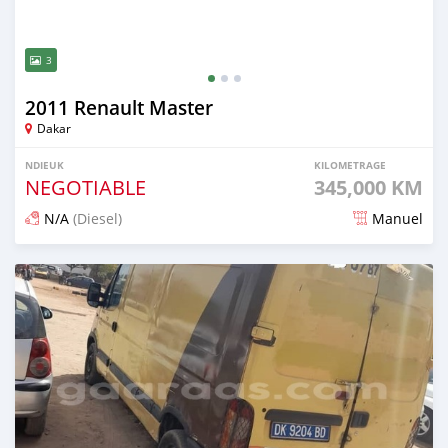
3
2011 Renault Master
Dakar
NDIEUK
KILOMETRAGE
NEGOTIABLE
345,000 KM
N/A
(Diesel)
Manuel
Dougal na niou ko depuis over 3 years