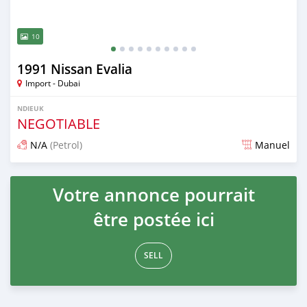
10
1991 Nissan Evalia
Import - Dubai
NDIEUK
NEGOTIABLE
N/A
(Petrol)
Manuel
Dougal na niou ko depuis almost 6 years
Votre annonce pourrait
être postée ici
SELL