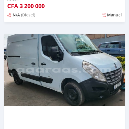
CFA
3 200 000
N/A
(Diesel)
Manuel
Dougal na niou ko depuis over 2 years