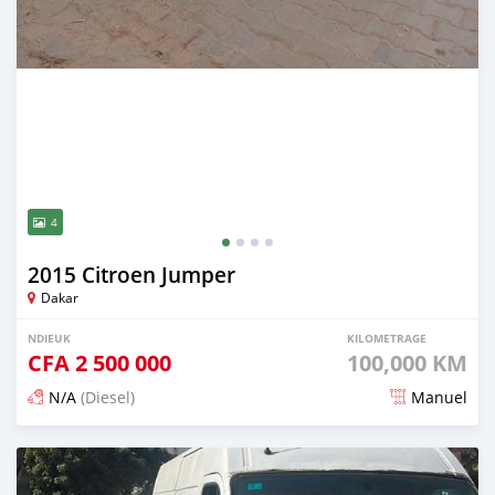
4
2015 Citroen Jumper
Dakar
NDIEUK
KILOMETRAGE
CFA
2 500 000
100,000 KM
N/A
(Diesel)
Manuel
Dougal na niou ko depuis 5 months