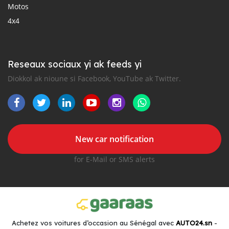
Motos
4x4
Reseaux sociaux yi ak feeds yi
Diokkol ak nioune si Facebook, YouTube ak Twitter.
New car notification
for E-Mail or SMS alerts
Achetez vos voitures d’occasion au Sénégal avec
AUTO24.sn
-