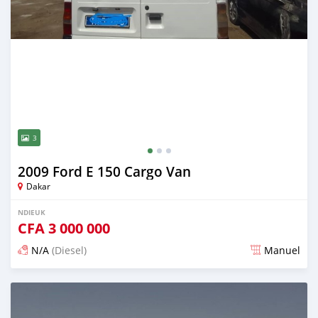
3
2009 Ford E 150 Cargo Van
Dakar
NDIEUK
CFA
3 000 000
N/A
(Diesel)
Manuel
Dougal na niou ko depuis over 2 years