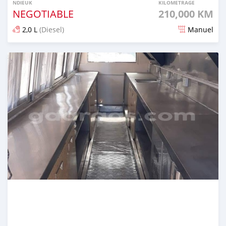
NDIEUK
KILOMETRAGE
NEGOTIABLE
210,000 KM
2,0 L
(Diesel)
Manuel
Dougal na niou ko depuis over 2 years