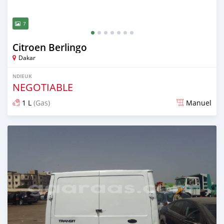
7
Citroen Berlingo
Dakar
NDIEUK
NEGOTIABLE
1 L
(Gas)
Manuel
Dougal na niou ko depuis over 2 years