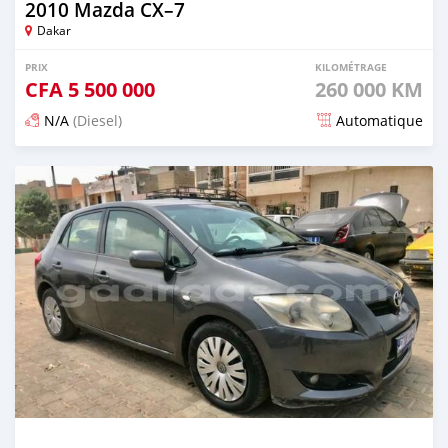
2010 Mazda CX–7
Dakar
PRIX
KILOMÉTRAGE
CFA
5 500 000
260 000 KM
N/A
(Diesel)
Automatique
Publié il y a plus de 4 ans